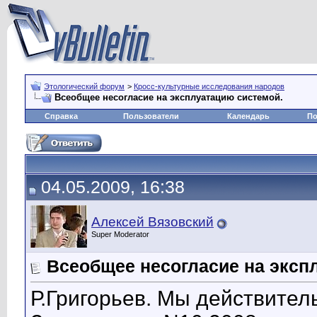
Этологический форум
>
Кросс-культурные исследования народов
Всеобщее несогласие на эксплуатацию системой.
Справка
Пользователи
Календарь
По
04.05.2009, 16:38
Алексей Вязовский
Super Moderator
Всеобщее несогласие на эксп
Р.Григорьев. Мы действител