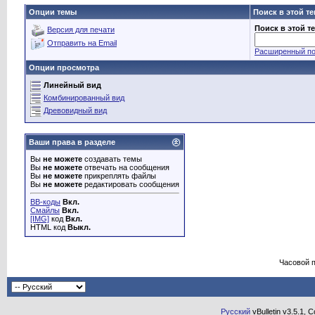
Опции темы
Поиск в этой т
Поиск в этой т
Версия для печати
Отправить на Email
Расширенный по
Опции просмотра
Линейный вид
Комбинированный вид
Древовидный вид
Ваши права в разделе
Вы
не можете
создавать темы
Вы
не можете
отвечать на сообщения
Вы
не можете
прикреплять файлы
Вы
не можете
редактировать сообщения
BB-коды
Вкл.
Смайлы
Вкл.
[IMG]
код
Вкл.
HTML код
Выкл.
Часовой 
Русский
vBulletin v3.5.1, 