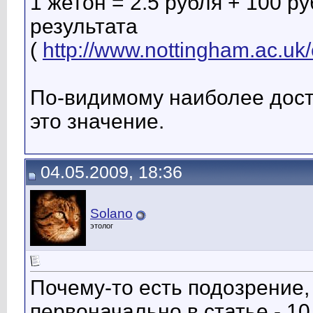
1 жетон = 2.5 рубля + 100 р
результата
(
http://www.nottingham.ac.uk/
По-видимому наиболее дост
это значение.
04.05.2009, 18:36
Solano
этолог
Почему-то есть подозрение,
первоначально в статье - 10