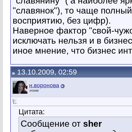
"славянину" ( а наиболее яр
"славянок"), то чаще полный 
восприятию, без цифр).
Наверное фактор "свой-чужо
исключать нельзя и в бизне
иное мнение, что бизнес ин
13.10.2009, 02:59
н.воронова
этолог
Цитата:
Сообщение от
sher