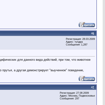
#
6
Регистрация: 28.03.2009
Адрес: тундра
Сообщения: 1,287
цифических для данного вида действий, при том, что животное
о прутья, а другая демонстрирует "выученное" поведение,
#
7
Регистрация: 27.08.2009
Адрес: Москва, Подмосковье
Сообщения: 297