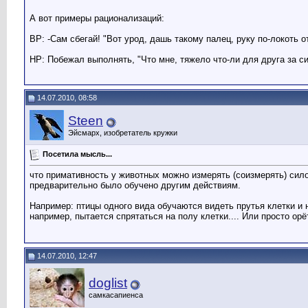
А вот примеры рационализаций:
ВР: -Сам сбегай! "Вот урод, дашь такому палец, руку по-локоть о
НР: Побежал выполнять, "Что мне, тяжело что-ли для друга за си
14.07.2010, 08:58
Steen
Эйсмарх, изобретатель кружки
Посетила мысль...
что примативность у животных можно измерять (соизмерять) сило
предварительно было обучено другим действиям.
Например: птицы одного вида обучаются видеть прутья клетки и н
например, пытается спрятаться на полу клетки.... Или просто орёт
14.07.2010, 12:47
doglist
самкасапиенса