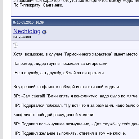
3.Гармоничный характер - отсутствие конфликтов между моделям
По Гиппократу: Сангвиник.
10.05.2010, 16:39
Nechtolog
натуралист
Хотя, возможно, в случае "Гармоничного характера" имеет место
Например, лидер группы посылает за сигаретами:
-Не в службу, а в дружбу, сбегай за сигаретами.
Внутренний конфликт с победой инстинктивной модели:
ВР: -Сам сбегай! "Блин опять я конфликтую, надо было по мягче 
НР: Подорвался побежал, "Ну вот что я за размазня, надо было о
Конфликт с победой рассудочной модели:
ВР: Подавил вспыхнувшее возмущение, - Для службы у тебя денег
НР: Подавил желание выполнять, ответил в том же ключе.