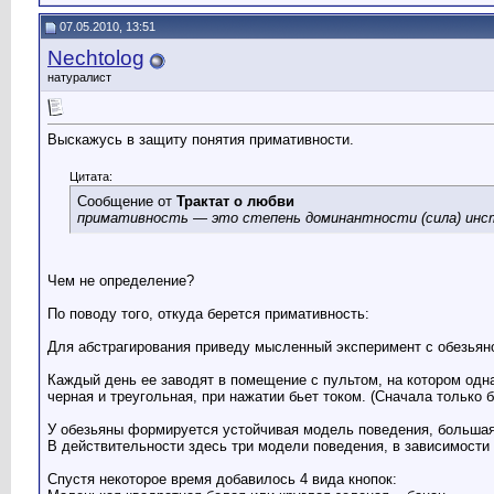
07.05.2010, 13:51
Nechtolog
натуралист
Выскажусь в защиту понятия примативности.
Цитата:
Сообщение от
Трактат о любви
примативность — это степень доминантности (сила) инс
Чем не определение?
По поводу того, откуда берется примативность:
Для абстрагирования приведу мысленный эксперимент с обезьян
Каждый день ее заводят в помещение с пультом, на котором одна
черная и треугольная, при нажатии бьет током. (Сначала только 
У обезьяны формируется устойчивая модель поведения, большая б
В действительности здесь три модели поведения, в зависимости
Спустя некоторое время добавилось 4 вида кнопок: