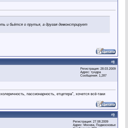
еть и бьётся о прутья, а другая демонстрирует
#
8
Регистрация: 28.03.2009
Адрес: тундра
Сообщения: 1,287
холеричность, пассионарность, етцетера", хочется всё-таки
#
9
Регистрация: 27.08.2009
Адрес: Москва, Подмосковье