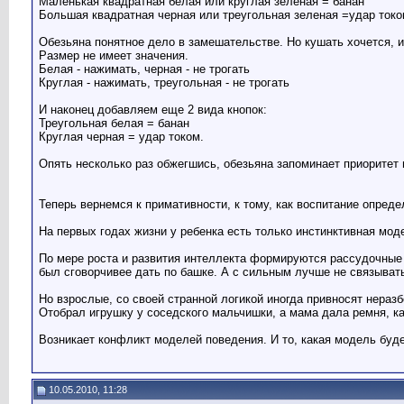
Маленькая квадратная белая или круглая зеленая = банан
Большая квадратная черная или треугольная зеленая =удар токо
Обезьяна понятное дело в замешательстве. Но кушать хочется, и
Размер не имеет значения.
Белая - нажимать, черная - не трогать
Круглая - нажимать, треугольная - не трогать
И наконец добавляем еще 2 вида кнопок:
Треугольная белая = банан
Круглая черная = удар током.
Опять несколько раз обжегшись, обезьяна запоминает приоритет
Теперь вернемся к примативности, к тому, как воспитание опред
На первых годах жизни у ребенка есть только инстинктивная мо
По мере роста и развития интеллекта формируются рассудочные 
был сговорчивее дать по башке. А с сильным лучше не связывать
Но взрослые, со своей странной логикой иногда привносят неразб
Отобрал игрушку у соседского мальчишки, а мама дала ремня, ка
Возникает конфликт моделей поведения. И то, какая модель буде
10.05.2010, 11:28