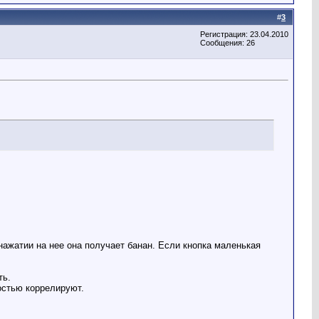
#
3
Регистрация: 23.04.2010
Сообщения: 26
нажатии на нее она получает банан. Если кнопка маленькая
ть.
остью коррелируют.