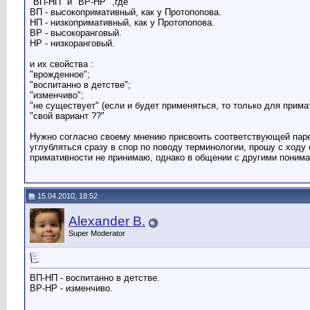
"ВП-НП" и "ВР-НР" ,где
ВП - высокопримативный, как у Протопопова.
НП - низкопримативный, как у Протопопова.
ВР - высокоранговый.
НР - низкоранговый.
и их свойства :
"врожденное";
"воспитанно в детстве";
"изменчиво";
"не существует" (если и будет применяться, то только для прима
"свой вариант ??"
Нужно согласно своему мнению присвоить соответствующей паре 
углубляться сразу в спор по поводу терминологии, прошу с ходу
примативности не принимаю, однако в общении с другими понима
15.04.2010, 18:52
Alexander B.
Super Moderator
ВП-НП - воспитанно в детстве.
ВР-НР - изменчиво.