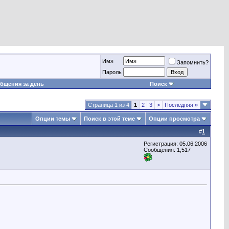
Имя
Запомнить?
Пароль
бщения за день
Поиск
Страница 1 из 4
1
2
3
>
Последняя
»
Опции темы
Поиск в этой теме
Опции просмотра
#
1
Регистрация: 05.06.2006
Сообщения: 1,517