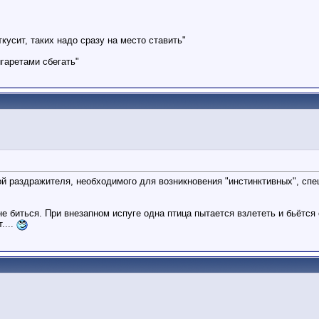
ткусит, таких надо сразу на место ставить"
гаретами сбегать"
й раздражителя, необходимого для возникновения "инстинктивных", спе
е биться. При внезапном испуге одна птица пытается взлететь и бьётся 
....