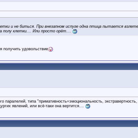
етки и не биться. При внезапном испуге одна птица пытается взлет
полу клетки.... Или просто орёт....
ся получить удовольствие
ого паралелей, типа "примативность=эмоциональность, экстравертность, 
ургих явлений, или всё-таки она вертится....