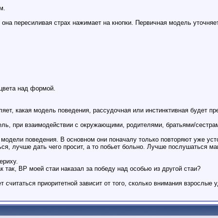
м.
 она пересиливая страх нажимает на кнопки. Первичная модель уточняет
 цвета над формой.
еляет, какая модель поведения, рассудочная или инстинктивная будет пр
дель, при взаимодействии с окружающими, родителями, братьями/сестра
модели поведения. В основном они поначалу только повторяют уже усто
ся, лучше дать чего просит, а то побьет больно. Лучше послушаться ма
ериху.
к так, ВР моей стаи наказал за победу над особью из другой стаи?
т считаться приоритетной зависит от того, сколько внимания взрослые 