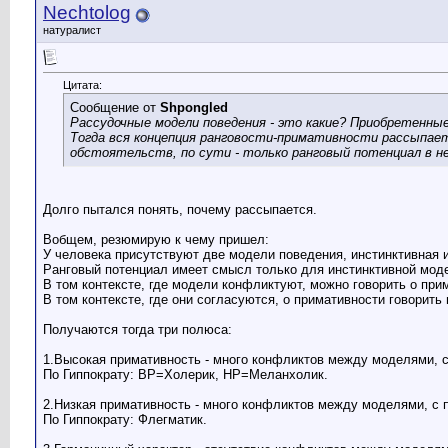
Nechtolog
натуралист
Цитата:
Сообщение от
Shpongled
Рассудочные модели поведения - это какие? Приобретенны
Тогда вся концепция ранговости-примативности рассыпае
обстоятельств, по сути - только ранговый потенциал в н
Долго пытался понять, почему рассыпается.
Вобщем, резюмирую к чему пришел:
У человека присутствуют две модели поведения, инстинктивная и
Ранговый потенциал имеет смысл только для инстинктивной мод
В том контексте, где модели конфликтуют, можно говорить о при
В том контексте, где они согласуются, о примативности говорить
Получаются тогда три полюса:
1.Высокая примативность - много конфликтов между моделями, с 
По Гиппократу: ВР=Холерик, НР=Меланхолик.
2.Низкая примативность - много конфликтов между моделями, с 
По Гиппократу: Флегматик.