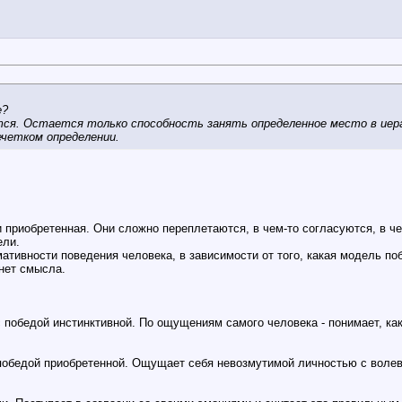
е?
тся. Остается только способность занять определенное место в иер
ечетком определении.
 приобретенная. Они сложно переплетаются, в чем-то согласуются, в ч
ели.
мативности поведения человека, в зависимости от того, какая модель по
 нет смысла.
победой инстинктивной. По ощущениям самого человека - понимает, как
победой приобретенной. Ощущает себя невозмутимой личностью с волевы