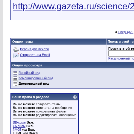
http://www.gazeta.ru/science
«
Предыдущ
Опции темы
Поиск в этой т
Поиск в этой т
Версия для печати
Отправить на Email
Расширенный по
Опции просмотра
Линейный вид
Комбинированный вид
Древовидный вид
Ваши права в разделе
Вы
не можете
создавать темы
Вы
не можете
отвечать на сообщения
Вы
не можете
прикреплять файлы
Вы
не можете
редактировать сообщения
BB-коды
Вкл.
Смайлы
Вкл.
[IMG]
код
Вкл.
HTML код
Выкл.