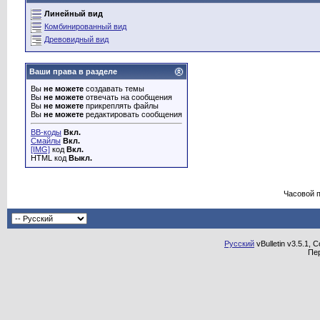
Линейный вид
Комбинированный вид
Древовидный вид
Ваши права в разделе
Вы
не можете
создавать темы
Вы
не можете
отвечать на сообщения
Вы
не можете
прикреплять файлы
Вы
не можете
редактировать сообщения
BB-коды
Вкл.
Смайлы
Вкл.
[IMG]
код
Вкл.
HTML код
Выкл.
Часовой 
Русский
vBulletin v3.5.1, 
Пе