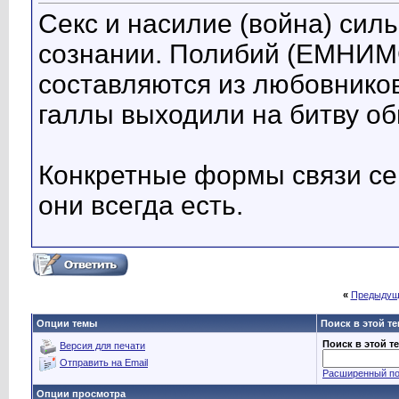
Секс и насилие (война) сил
сознании. Полибий (ЕМНИМС
составляются из любовников.
галлы выходили на битву об
Конкретные формы связи сек
они всегда есть.
«
Предыдущ
Опции темы
Поиск в этой т
Поиск в этой т
Версия для печати
Отправить на Email
Расширенный по
Опции просмотра