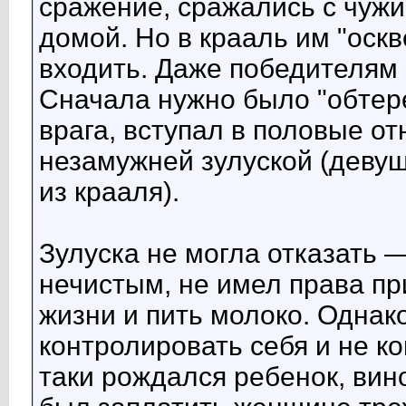
сражение, сражались с чуж
домой. Но в крааль им "оск
входить. Даже победителям
Сначала нужно было "обтере
врага, вступал в половые о
незамужней зулуской (деву
из крааля).
Зулуска не могла отказать 
нечистым, не имел права п
жизни и пить молоко. Одна
контролировать себя и не ко
таки рождался ребенок, вин