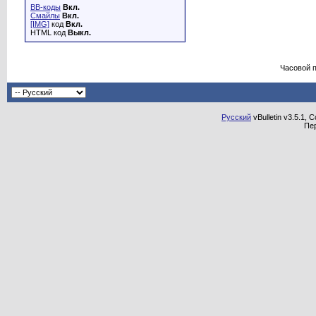
BB-коды
Вкл.
Смайлы
Вкл.
[IMG]
код
Вкл.
HTML код
Выкл.
Часовой 
Русский
vBulletin v3.5.1, 
Пе