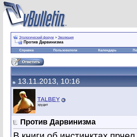
Этологический форум
>
Эволюция
Против Дарвинизма
Справка
Пользователи
Календарь
По
13.11.2013, 10:16
TALBEY
эрудит
Против Дарвинизма
В книги об инстинктах прчел