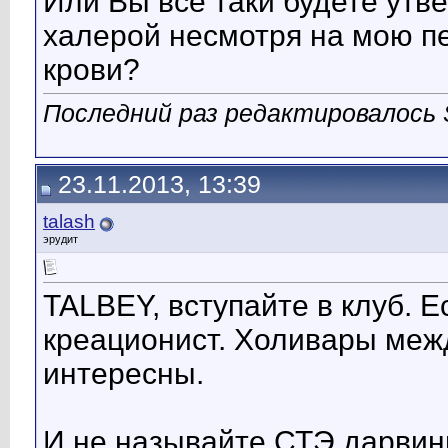
Или Вы все таки будете утве
халерой несмотря на мою п
крови?
Последний раз редактировалось S
23.11.2013, 13:39
talash
эрудит
TALBEY, вступайте в клуб. 
креационист. Холивары меж
интересны.
И не называйте СТЭ дарвин