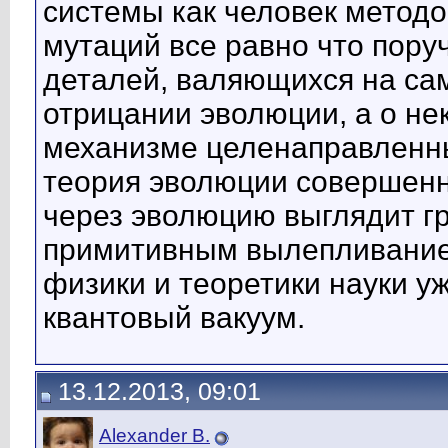
системы как человек метод
мутаций все равно что поруч
деталей, валяющихся на сам
отрицании эволюции, а о н
механизме целенаправленны
теория эволюции совершенн
через эволюцию выглядит г
примитивным вылепливание
физики и теоретики науки у
квантовый вакуум.
13.12.2013, 09:01
Alexander B.