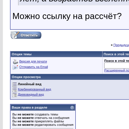
Можно ссылку на рассчёт?
«
Предыдущ
Опции темы
Поиск в этой т
Поиск в этой т
Версия для печати
Отправить на Email
Расширенный по
Опции просмотра
Линейный вид
Комбинированный вид
Древовидный вид
Ваши права в разделе
Вы
не можете
создавать темы
Вы
не можете
отвечать на сообщения
Вы
не можете
прикреплять файлы
Вы
не можете
редактировать сообщения