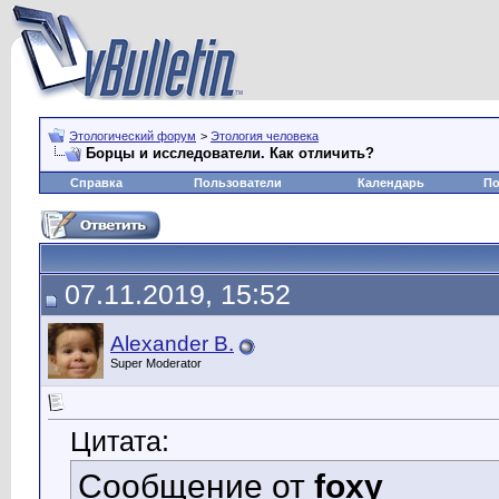
Этологический форум
>
Этология человека
Борцы и исследователи. Как отличить?
Справка
Пользователи
Календарь
По
07.11.2019, 15:52
Alexander B.
Super Moderator
Цитата:
Сообщение от
foxy