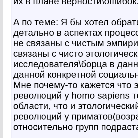
их в плане верности\ошибок
А по теме: Я бы хотел обра
детально в аспектах процес
не связаны с чистым эмпир
связаны с чисто этологическ
исследователя\борца в дан
данной конкретной социальн
Мне почему-то кажется что 
революций у homo sapiens т
области, что и этологическ
революций у приматов(возра
относительно групп подраст