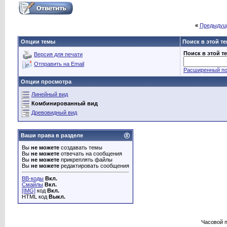
«
Предыдущ
Опции темы
Поиск в этой т
Поиск в этой т
Версия для печати
Отправить на Email
Расширенный по
Опции просмотра
Линейный вид
Комбинированный вид
Древовидный вид
Ваши права в разделе
Вы
не можете
создавать темы
Вы
не можете
отвечать на сообщения
Вы
не можете
прикреплять файлы
Вы
не можете
редактировать сообщения
BB-коды
Вкл.
Смайлы
Вкл.
[IMG]
код
Вкл.
HTML код
Выкл.
Часовой 