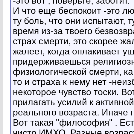
-это вот , поверьте, заботит.
И что еще беспокоит -это л
ту боль, что они испытают, т
время из-за твоего безвозвр
страх смерти, это скорее жа
жалеет, когда оплакивает уш
придерживаешься религиозн
физиологической смерти, ка
то и страха к нему нет -неи
некоторое чувство тоски. Во
прилагать усилий к активной
реального возраста. Иначе 
Вот такая "философия" . Ест
чисто ИМХО. Разные возраст