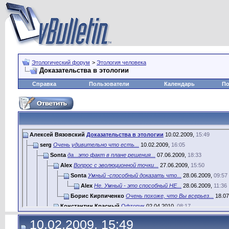
Этологический форум
>
Этология человека
Доказательства в этологии
Справка
Пользователи
Календарь
По
Алексей Вязовский
Доказательства в этологии
10.02.2009,
15:49
serg
Очень удивительно что есть...
10.02.2009,
16:05
Sonta
да...это факт в плане решения...
07.06.2009,
18:33
Alex
Вопрос с эволюционной точки...
27.06.2009,
15:50
Sonta
Умный -способный доказать что...
28.06.2009,
09:57
Alex
Не. Умный - это способный НЕ...
28.06.2009,
11:36
Борис Кирпиченко
Очень похоже, что Вы всерьез...
18.07
Константин Красный
Офтопик
02.04.2010,
08:17
Алексей Вязовский
Потому как достаточно долгое...
02.
10.02.2009, 15:49
Krass
Ну и вопросик Вы задали.:) В...
04.04.2010,
09:28