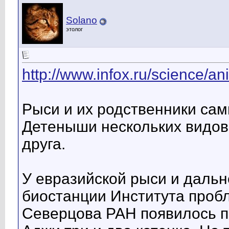
Solano
этолог
http://www.infox.ru/science/an
Рыси и их родственники са
Детеныши нескольких видов 
друга.
У евразийской рыси и дальн
биостанции Института пробл
Северцова РАН появилось по