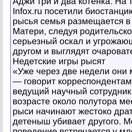
Аджи три и два котенка. На 
Infox.ru посетили биостанц
рысья семья размещается в 
Матери, следуя родительско
серьезный оскал и угрожающ
другом и выглядят очароват
Недетские игры рысят
«Уже через две недели они м
— говорит корреспондентам 
ведущий научный сотрудник
возрасте около полутора м
рыси начинают жестоко драть
детеныш убивает другого. М
поведение встречается у м