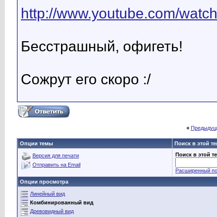
http://www.youtube.com/wat
Бесстрашный, офигеть!
Сожрут его скоро :/
«
Предыдущ
Опции темы
Поиск в этой т
Поиск в этой т
Версия для печати
Отправить на Email
Расширенный по
Опции просмотра
Линейный вид
Комбинированный вид
Древовидный вид