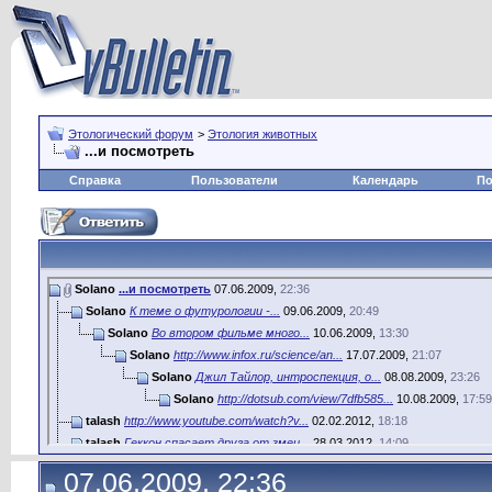
Этологический форум
>
Этология животных
...и посмотреть
Справка
Пользователи
Календарь
По
Solano
...и посмотреть
07.06.2009,
22:36
Solano
К теме о футурологии -...
09.06.2009,
20:49
Solano
Во втором фильме много...
10.06.2009,
13:30
Solano
http://www.infox.ru/science/an...
17.07.2009,
21:07
Solano
Джил Тайлор, интроспекция, о...
08.08.2009,
23:26
Solano
http://dotsub.com/view/7dfb585...
10.08.2009,
17:59
talash
http://www.youtube.com/watch?v...
02.02.2012,
18:18
talash
Геккон спасает друга от змеи...
28.03.2012,
14:09
talash
Франс де Валь рассказывает...
19.04.2012,
16:10
07.06.2009, 22:36
talash
Дяденька и...
28.02.2013,
02:21