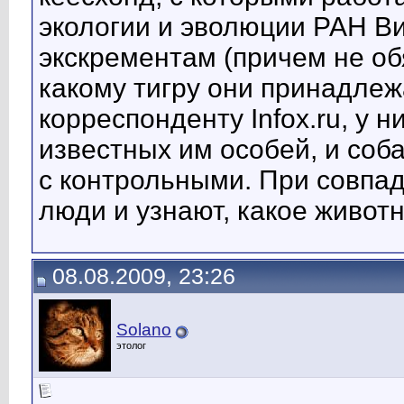
экологии и эволюции РАН Ви
экскрементам (причем не об
какому тигру они принадлеж
корреспонденту Infox.ru, у 
известных им особей, и соб
с контрольными. При совпа
люди и узнают, какое живот
08.08.2009, 23:26
Solano
этолог