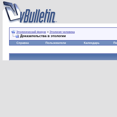
Этологический форум
>
Этология человека
Доказательства в этологии
Справка
Пользователи
Календарь
По