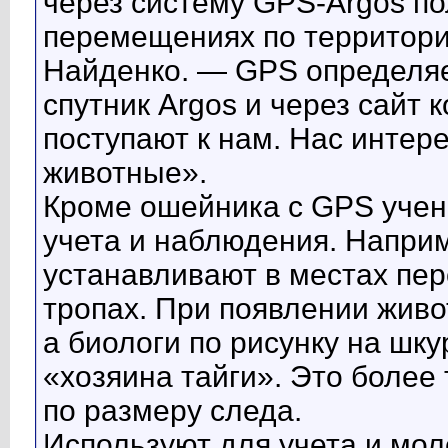
через систему GPS-Argos п
перемещениях по территори
Найденко. — GPS определяе
спутник Argos и через сайт
поступают к нам. Нас интер
животные».
Кроме ошейника с GPS учен
учета и наблюдения. Напри
устанавливают в местах пе
тропах. При появлении живо
а биологи по рисунку на шк
«хозяина тайги». Это более
по размеру следа.
Используют для учета и мол