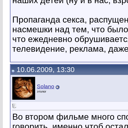
наших детей (ну и в нас, взр
Пропаганда секса, распущен
насмешки над тем, что было
что ежедневно обрушивается
телевидение, реклама, да
10.06.2009, 13:30
Solano
этолог
Во втором фильме много сп
говорить, именно чтоб оста