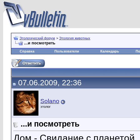
Этологический форум
>
Этология животных
...и посмотреть
Справка
Пользователи
Календарь
По
07.06.2009, 22:36
Solano
этолог
...и посмотреть
Дом - Свидание с планетой