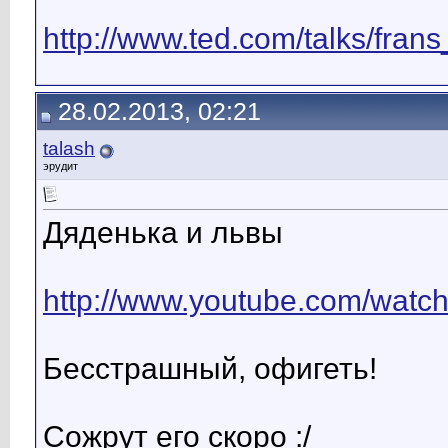
http://www.ted.com/talks/fran
28.02.2013, 02:21
talash
эрудит
Дяденька и львы
http://www.youtube.com/wat
Бесстрашный, офигеть!
Сожрут его скоро :/