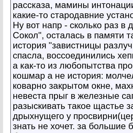
рассказа, мамины интонации
какие-то стародавние устано
Ну вот напр - сколько раз 
Сокол", осталась в памяти 
история "завистницы разлуч
спасла, воссоединились хеп
а как-то из любопытства про
кошмар а не история: молче
коварно закрытом окне, мах
невеста прыг в железные са
разыскивать такое щастье з
дрыхнущего у просвирни(цер
знать не хочет. за большие