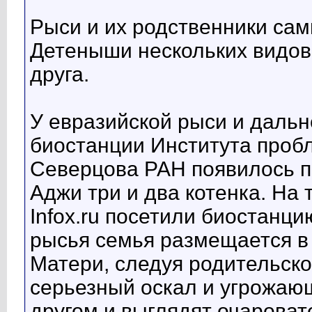
Рыси и их родственники са
Детеныши нескольких видов 
друга.
У евразийской рыси и дальн
биостанции Института пробл
Северцова РАН появилось по
Аджи три и два котенка. На 
Infox.ru посетили биостанц
рысья семья размещается в 
Матери, следуя родительско
серьезный оскал и угрожающ
другом и выглядят очароват