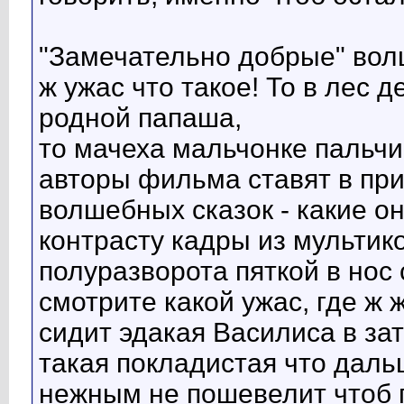
"Замечательно добрые" волш
ж ужас что такое! То в лес 
родной папаша,
то мачеха мальчонке пальчи
авторы фильма ставят в пр
волшебных сказок - какие он
контрасту кадры из мультик
полуразворота пяткой в нос 
смотрите какой ужас, где ж 
сидит эдакая Василиса в зат
такая покладистая что даль
нежным не пошевелит чтоб 