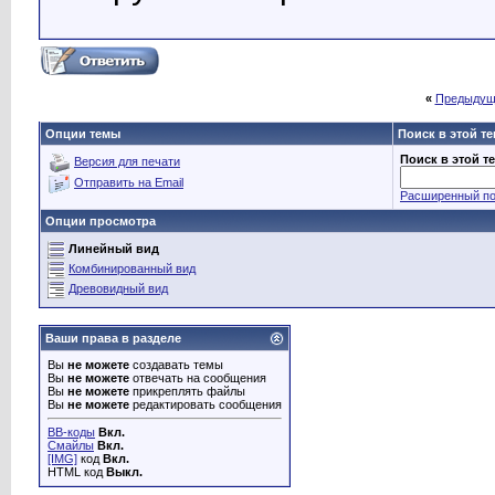
«
Предыдущ
Опции темы
Поиск в этой т
Поиск в этой т
Версия для печати
Отправить на Email
Расширенный по
Опции просмотра
Линейный вид
Комбинированный вид
Древовидный вид
Ваши права в разделе
Вы
не можете
создавать темы
Вы
не можете
отвечать на сообщения
Вы
не можете
прикреплять файлы
Вы
не можете
редактировать сообщения
BB-коды
Вкл.
Смайлы
Вкл.
[IMG]
код
Вкл.
HTML код
Выкл.