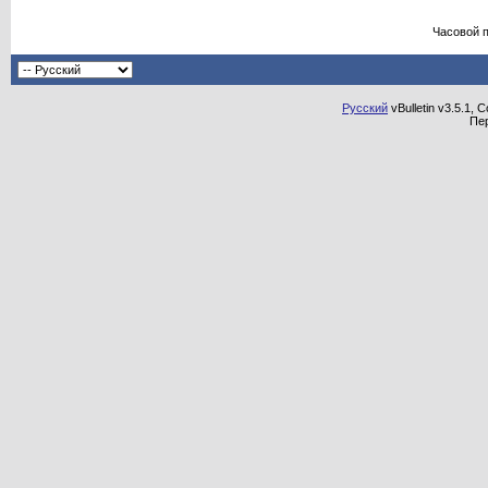
Часовой 
Русский
vBulletin v3.5.1, 
Пе