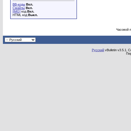
BB-коды
Вкл.
Смайлы
Вкл.
[IMG]
код
Вкл.
HTML код
Выкл.
Часовой 
Русский
vBulletin v3.5.1, 
Пе