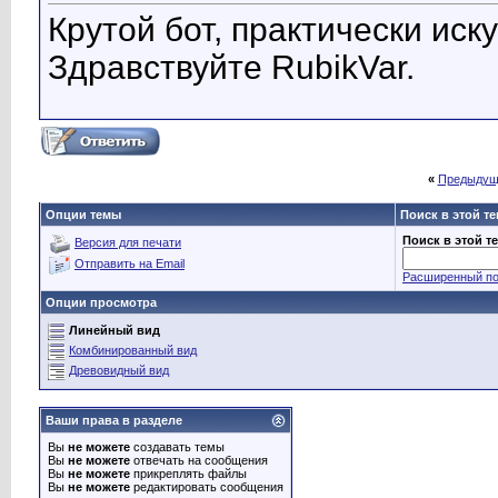
Крутой бот, практически ис
Здравствуйте RubikVar.
«
Предыдущ
Опции темы
Поиск в этой т
Поиск в этой т
Версия для печати
Отправить на Email
Расширенный по
Опции просмотра
Линейный вид
Комбинированный вид
Древовидный вид
Ваши права в разделе
Вы
не можете
создавать темы
Вы
не можете
отвечать на сообщения
Вы
не можете
прикреплять файлы
Вы
не можете
редактировать сообщения