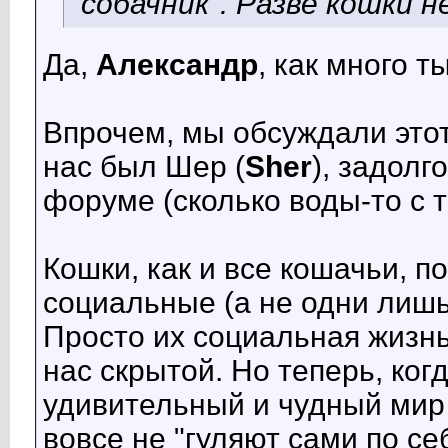
"собачник". Разве кошки 
Да,
Александр
, как много т
Впрочем, мы обсуждали это
нас был Шер (
Sher
), задолг
форуме (сколько воды-то с те
Кошки, как и все кошачьи, п
социальные (а не одни лишь 
Просто их социальная жизнь
нас скрытой. Но теперь, ког
удивительный и чудный мир 
вовсе не "гуляют сами по се