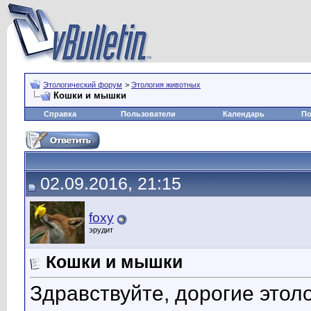
Этологический форум
>
Этология животных
Кошки и мышки
Справка
Пользователи
Календарь
По
02.09.2016, 21:15
foxy
эрудит
Кошки и мышки
Здравствуйте, дорогие этол