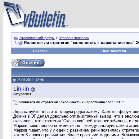
Этологический форум
>
Этология человека
Является ли стратегия “склонность к нарастанию зла” 
Справка
Пользователи
28.06.2019, 12:48
Linkin
натуралист
Является ли стратегия “склонность к нарастанию зла” ЭСС?
Здравствуйте, я на этот форум редко захожу. Кажется форум ещё
Докинз в ЭГ делал довольно оптимистичный вывод, что в эволюци
оказалось, что стратегия “Око за око” всё-таки нестабильна, и с
Марков пишет менее оптимистично – между альтруистами и эгоис
Марков пишет, что у людей с развитием речи появилась стратеги
хотел бы пока ограничиться более простыми моделями. Возможно,