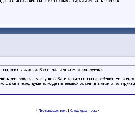
огда-то станет эгоистом, и те, кто был альтруистом, хоть немного.
м, как отличить добро от зла и эгоизм от альтруизма.
вать кислородную маску на себя, и только потом на ребенка. Если смотр
ько шагов вперед думать, когда пытаешься отличить эгоизм от альтруизм
«
Предыдущая тема
|
Следующая тема
»