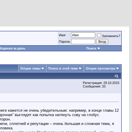
Имя
Запомнить?
Пароль
бщения за день
Поиск
Опции темы
Поиск в этой теме
Опции просмотра
#
1
Регистрация: 29.10.2015
Сообщения: 33
иге кажется не очень убедительным: например, в конце главы 12
ядочная” выглядят как попытка натянуть сову на глобус.
торон.
ечи, сплетней и репутации – очень большая и сложная тема, я
ловека.