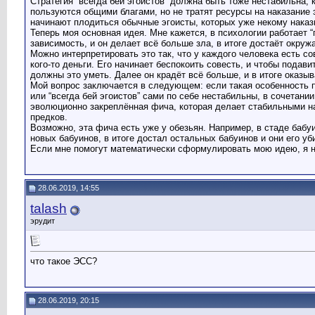
Стратегия “всегда бей эгоистов” должна быть тоже нестабильна, к
пользуются общими благами, но не тратят ресурсы на наказание 
начинают плодиться обычные эгоисты, которых уже некому наказ
Теперь моя основная идея. Мне кажется, в психологии работает “
зависимость, и он делает всё больше зла, в итоге достаёт окруж
Можно интерпретировать это так, что у каждого человека есть со
кого-то деньги. Его начинает беспокоить совесть, и чтобы подав
должны это уметь. Далее он крадёт всё больше, и в итоге оказы
Мой вопрос заключается в следующем: если такая особенность по
или “всегда бей эгоистов” сами по себе нестабильны, в сочетани
эволюционно закреплённая фича, которая делает стабильными наз
предков.
Возможно, эта фича есть уже у обезьян. Например, в стаде бабуи
новых бабуинов, в итоге достал остальных бабуинов и они его уб
Если мне помогут математически сформулировать мою идею, я н
28.06.2019, 14:55
talash
эрудит
что такое ЭСС?
28.06.2019, 20:15