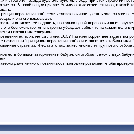
ак и стратегия “всегда будь альтруистом”. Ведь при этой стратегии посте
эгоистов. В такой популяции растёт число этих безбилетников, в какой-
ывать.
принцип нарастания зла”: если человек начинает делать зло, он уже не 
ающих и они его наказывают.
весть, и он может её подавить, но только ценой переворачивания внутре
ить это беспокойство, он внутренне убеждает себя, что на самом деле в
вается наказанным социумом.
ведения есть, является ли она ЭСС? Наверно корректнее задать вопрос 
и с названным “принципом нарастания зла” они становятся стабильными. “
ванные стратегии. И если это так, за миллионы лет группового отбора
нов есть большой авторитетный бабуин; он отобрал самок у двух бабуино
или.
аверно даже немного позанимаюсь программированием, чтобы проверить