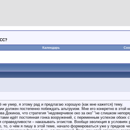
ЭСС?
Календарь
Соо
 не умер, я этому рад и предлагаю хорошую (как мне кажется) тему.
и должен постепенно побеждать альтруизм. Мне его конкретно в этой кн
лова Докинза, что стратегия “недоверчивое око за око” “не слишком непор
тами идёт постоянная гонка вооружений, с переменным успехом обоих с
я справедливости – наказывать эгоистов. Вообще эволюция в условиях р
 то, о чём я пишу в этой теме, начало формироваться уже у предков че