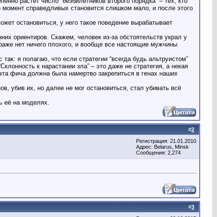
пенно растёт число “безбилетников второго порядка” – тех, кто
то момент справедливых становится слишком мало, и после этого
может остановиться, у него такое поведение вырабатывает
нних ориентиров. Скажем, человек из-за обстоятельств украл у
 краже нет ничего плохого, и вообще все настоящие мужчины
так: я полагаю, что если стратегии “всегда будь альтруистом”
Склонность к нарастании зла” – это даже не стратегия, а некая
 эта фича должна была намертво закрепиться в генах наших
в, убив их, но далее не мог остановиться, стал убивать всё
 её на моделях.
#
2
Регистрация: 21.01.2010
Адрес: Belarus, Minsk
Сообщения: 2,274
#
3