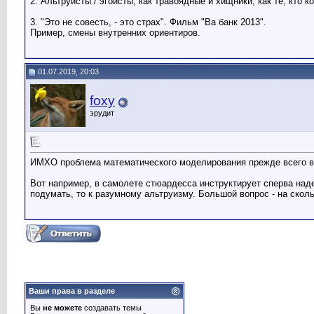
2. Альтруисты / эгоисты, как травоядные и хищники, как те, кто к
3. "Это не совесть, - это страх". Фильм "Ва банк 2013".
Пример, смены внутренних ориентиров.
01.07.2019, 20:03
foxy
эрудит
ИМХО проблема математического моделирования прежде всего в то
Вот например, в самолете стюардесса инструктирует сперва наде
подумать, то к разумному альтруизму. Большой вопрос - на скол
Ваши права в разделе
Вы
не можете
создавать темы