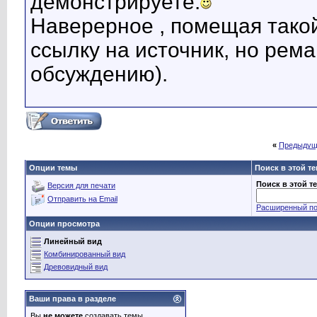
демонстрируете.
Наверерное , помещая такой
ссылку на источник, но рема
обсуждению).
«
Предыдущ
Опции темы
Поиск в этой т
Поиск в этой т
Версия для печати
Отправить на Email
Расширенный по
Опции просмотра
Линейный вид
Комбинированный вид
Древовидный вид
Ваши права в разделе
Вы
не можете
создавать темы