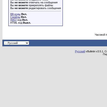
Вы
не можете
отвечать на сообщения
Вы
не можете
прикреплять файлы
Вы
не можете
редактировать сообщения
BB-коды
Вкл.
Смайлы
Вкл.
[IMG]
код
Вкл.
HTML код
Выкл.
Часовой 
Русский
vBulletin v3.5.1, 
Пе