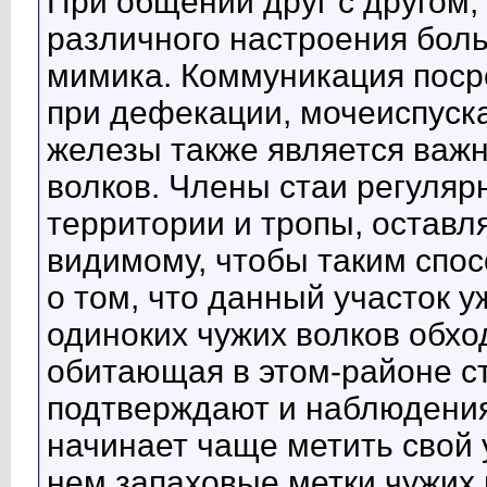
При общении друг с другом,
различного настроения боль
мимика. Коммуникация поср
при дефекации, мочеиспуск
железы также является важ
волков. Члены стаи регуляр
территории и тропы, оставл
видимому, чтобы таким спо
о том, что данный участок у
одиноких чужих волков обхо
обитающая в этом-районе ст
подтверждают и наблюдения,
начинает чаще метить свой 
нем запаховые метки чужих