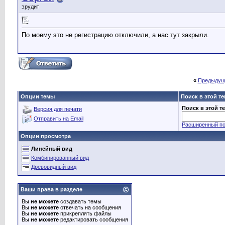
эрудит
По моему это не регистрацию отключили, а нас тут закрыли.
«
Предыдущ
Опции темы
Поиск в этой т
Поиск в этой т
Версия для печати
Отправить на Email
Расширенный по
Опции просмотра
Линейный вид
Комбинированный вид
Древовидный вид
Ваши права в разделе
Вы
не можете
создавать темы
Вы
не можете
отвечать на сообщения
Вы
не можете
прикреплять файлы
Вы
не можете
редактировать сообщения