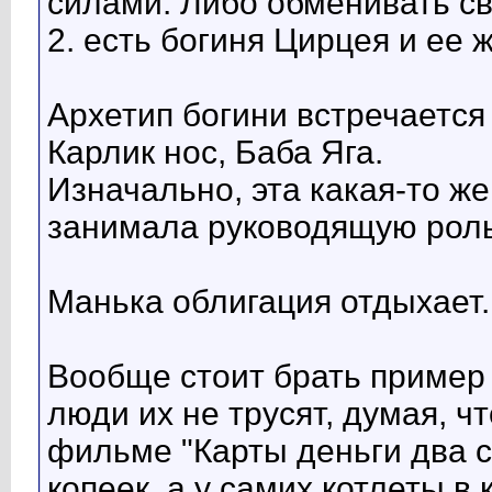
силами. Либо обменивать св
2. есть богиня Цирцея и ее 
Архетип богини встречается
Карлик нос, Баба Яга.
Изначально, эта какая-то же
занимала руководящую роль
Манька облигация отдыхает.
Вообще стоит брать пример с
люди их не трусят, думая, что
фильме "Карты деньги два ст
копеек, а у самих котлеты в