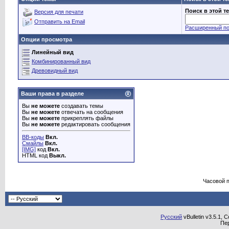
Поиск в этой т
Версия для печати
Отправить на Email
Расширенный по
Опции просмотра
Линейный вид
Комбинированный вид
Древовидный вид
Ваши права в разделе
Вы
не можете
создавать темы
Вы
не можете
отвечать на сообщения
Вы
не можете
прикреплять файлы
Вы
не можете
редактировать сообщения
BB-коды
Вкл.
Смайлы
Вкл.
[IMG]
код
Вкл.
HTML код
Выкл.
Часовой 
Русский
vBulletin v3.5.1, 
Пе