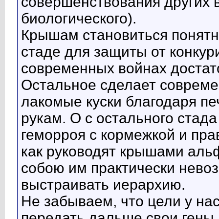
совершенствования других 
биологического).
Крышам становиться понятно
стаде для защиты от конку
современных войнах достат
Остальное сделает современ
лакомые куски благодаря пе
рукам. О с остального стада
геморроя с кормежкой и пра
как руководят крышами аль
собою им практически нево
выстраивать иерархию.
Не забываем, что цели у на
передать дальше свои гены,