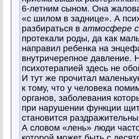
6-летним сыном. Она жалова
«с шилом в заднице». А псих
разбираться в
атмосфере с
протекали роды, да как мальч
направил ребенка на энцеф
внутричерепное давление. Н
психотерапией здесь не обо
И тут же прочитал маленьку
к тому, что у человека поми
органов, заболевания котор
при нарушении функции щит
становится раздражительным,
А словом «лень» люди част
которой может быть с десято