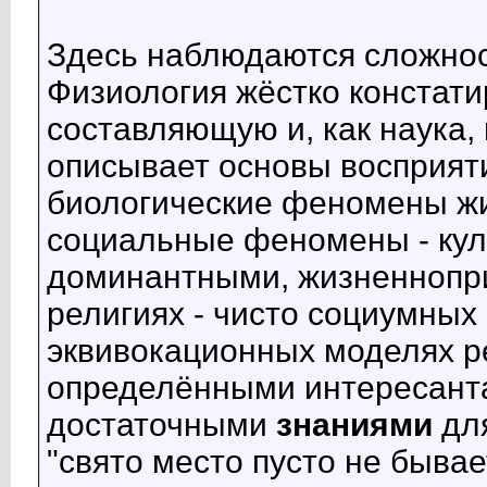
Здесь наблюдаются сложнос
Физиология жёстко констати
составляющую и, как наука,
описывает основы восприят
биологические феномены жи
социальные феномены - кул
доминантными, жизненнопри
религиях - чисто социумных
эквивокационных моделях р
определёнными интересант
достаточными
знаниями
для
"свято место пусто не быва