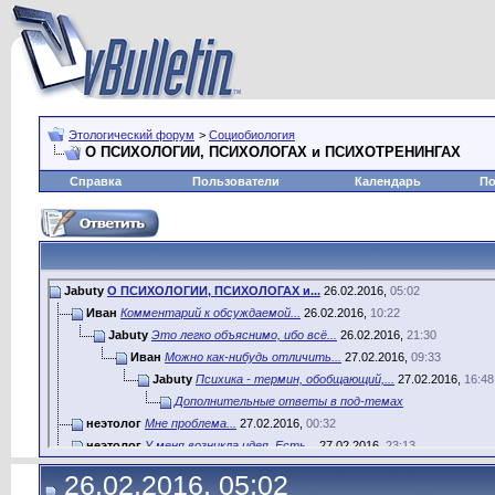
Этологический форум
>
Социобиология
О ПСИХОЛОГИИ, ПСИХОЛОГАХ и ПСИХОТРЕНИНГАХ
Справка
Пользователи
Календарь
По
Jabuty
О ПСИХОЛОГИИ, ПСИХОЛОГАХ и...
26.02.2016,
05:02
Иван
Комментарий к обсуждаемой...
26.02.2016,
10:22
Jabuty
Это легко объяснимо, ибо всё...
26.02.2016,
21:30
Иван
Можно как-нибудь отличить...
27.02.2016,
09:33
Jabuty
Психика - термин, обобщающий,...
27.02.2016,
16:48
Дополнительные ответы в под-темах
неэтолог
Мне проблема...
27.02.2016,
00:32
неэтолог
У меня возникла идея. Есть...
27.02.2016,
23:13
Иван
Можно попробовать и так. Во...
28.02.2016,
12:04
26.02.2016, 05:02
неэтолог
\\ Безусловно да. Во сне...
28.02.2016,
12:10