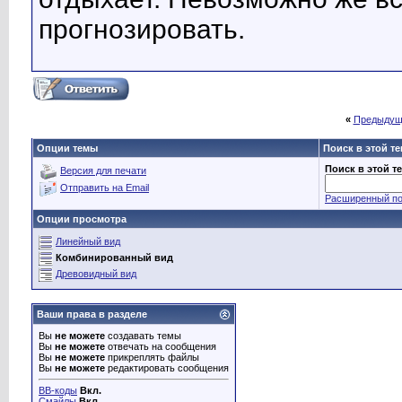
прогнозировать.
«
Предыдущ
Опции темы
Поиск в этой т
Поиск в этой т
Версия для печати
Отправить на Email
Расширенный по
Опции просмотра
Линейный вид
Комбинированный вид
Древовидный вид
Ваши права в разделе
Вы
не можете
создавать темы
Вы
не можете
отвечать на сообщения
Вы
не можете
прикреплять файлы
Вы
не можете
редактировать сообщения
BB-коды
Вкл.
Смайлы
Вкл.