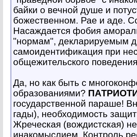
байки о вечной душе и поту
божественном. Рае и аде. Со
Насаждается фобия амораль
"нормам", декларируемым 
самоидентификация при не
общежительского поведения
Да, но как быть с многоко
образованиями?
ПАТРИОТ
государственной параше! В
гады), необходимость защит
Жреческая (вождистская) не
инакомыслием. Контроль ре