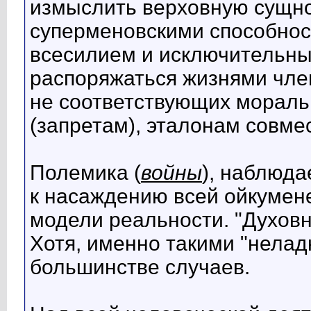
измыслить верховную сущнос
суперменовскими способнос
всесилием и исключительн
распоряжаться жизнями член
не соответствующих морал
(запретам), эталонам совме
Полемика (
войны
), наблюда
к насаждению всей ойкуме
модели реальности. "Духовн
Хотя, именно такими "нелад
большинстве случаев.