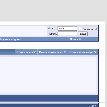
Имя
Запомнить?
Пароль
бщения за день
Поиск
Опции темы
Поиск в этой теме
Опции просмотра
#
17