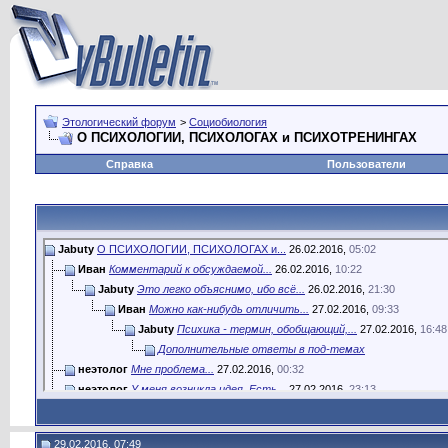
Этологический форум
>
Социобиология
О ПСИХОЛОГИИ, ПСИХОЛОГАХ и ПСИХОТРЕНИНГАХ
Справка
Пользователи
Jabuty
О ПСИХОЛОГИИ, ПСИХОЛОГАХ и...
26.02.2016,
05:02
Иван
Комментарий к обсуждаемой...
26.02.2016,
10:22
Jabuty
Это легко объяснимо, ибо всё...
26.02.2016,
21:30
Иван
Можно как-нибудь отличить...
27.02.2016,
09:33
Jabuty
Психика - термин, обобщающий,...
27.02.2016,
16:48
Дополнительные ответы в под-темах
неэтолог
Мне проблема...
27.02.2016,
00:32
неэтолог
У меня возникла идея. Есть...
27.02.2016,
23:13
Иван
Можно попробовать и так. Во...
28.02.2016,
12:04
неэтолог
\\ Безусловно да. Во сне...
28.02.2016,
12:10
29.02.2016, 07:49