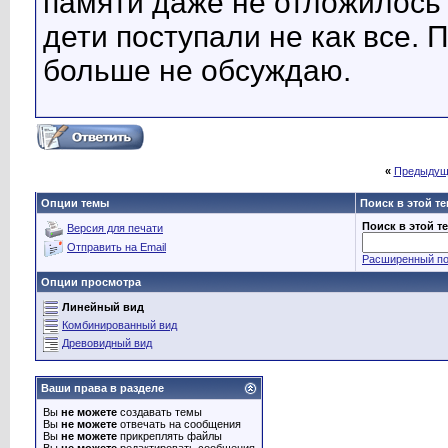
памяти даже не отложилось 
дети поступали не как все. 
больше не обсуждаю.
«
Предыдущ
Опции темы
Поиск в этой т
Поиск в этой т
Версия для печати
Отправить на Email
Расширенный по
Опции просмотра
Линейный вид
Комбинированный вид
Древовидный вид
Ваши права в разделе
Вы
не можете
создавать темы
Вы
не можете
отвечать на сообщения
Вы
не можете
прикреплять файлы