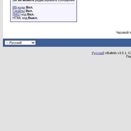
Вы
не можете
редактировать сообщения
BB-коды
Вкл.
Смайлы
Вкл.
[IMG]
код
Вкл.
HTML код
Выкл.
Часовой 
Русский
vBulletin v3.5.1, 
Пе