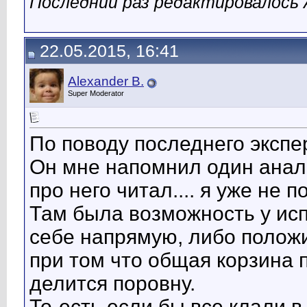
Последний раз редактировалось A
22.05.2015, 16:41
Alexander B.
Super Moderator
По поводу последнего экспе
Он мне напомнил один анало
про него читал.... я уже не
Там была возможность у исп
себе напрямую, либо положи
при том что общая корзина 
делится поровну.
То-есть если бы все клали 