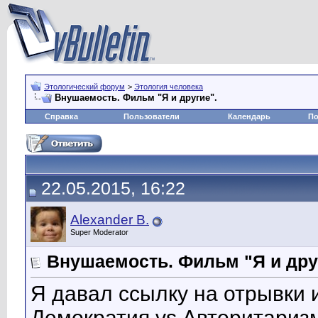
Этологический форум
>
Этология человека
Внушаемость. Фильм "Я и другие".
Справка
Пользователи
Календарь
По
22.05.2015, 16:22
Alexander B.
Super Moderator
Внушаемость. Фильм "Я и дру
Я давал ссылку на отрывки 
Демократия vs Авторитаризм