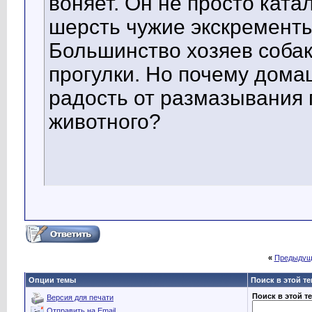
воняет. Он не просто ката
шерсть чужие экскременты
Большинство хозяев собак
прогулки. Но почему дом
радость от размазывания 
животного?
«
Предыдущ
Опции темы
Поиск в этой т
Поиск в этой т
Версия для печати
Отправить на Email