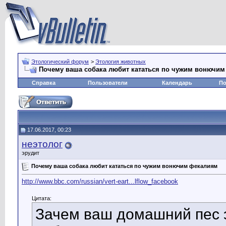
Этологический форум
>
Этология животных
Почему ваша собака любит кататься по чужим вонючи
Справка
Пользователи
Календарь
По
17.06.2017, 00:23
неэтолог
эрудит
Почему ваша собака любит кататься по чужим вонючим фекалиям
http://www.bbc.com/russian/vert-eart...lflow_facebook
Цитата:
Зачем ваш домашний пес э