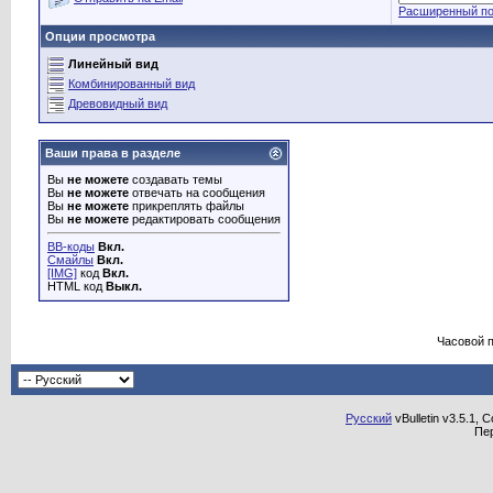
Расширенный по
Опции просмотра
Линейный вид
Комбинированный вид
Древовидный вид
Ваши права в разделе
Вы
не можете
создавать темы
Вы
не можете
отвечать на сообщения
Вы
не можете
прикреплять файлы
Вы
не можете
редактировать сообщения
BB-коды
Вкл.
Смайлы
Вкл.
[IMG]
код
Вкл.
HTML код
Выкл.
Часовой 
Русский
vBulletin v3.5.1, 
Пе