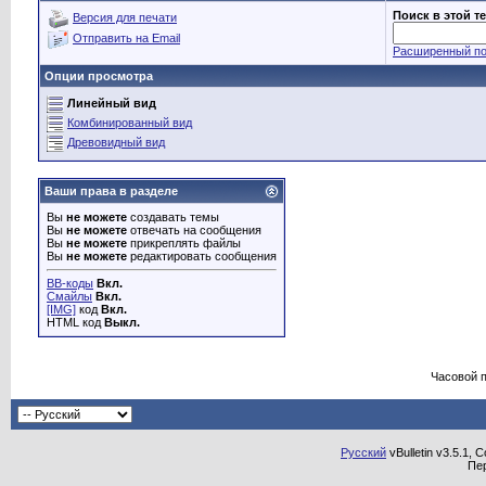
Поиск в этой т
Версия для печати
Отправить на Email
Расширенный по
Опции просмотра
Линейный вид
Комбинированный вид
Древовидный вид
Ваши права в разделе
Вы
не можете
создавать темы
Вы
не можете
отвечать на сообщения
Вы
не можете
прикреплять файлы
Вы
не можете
редактировать сообщения
BB-коды
Вкл.
Смайлы
Вкл.
[IMG]
код
Вкл.
HTML код
Выкл.
Часовой 
Русский
vBulletin v3.5.1, 
Пе