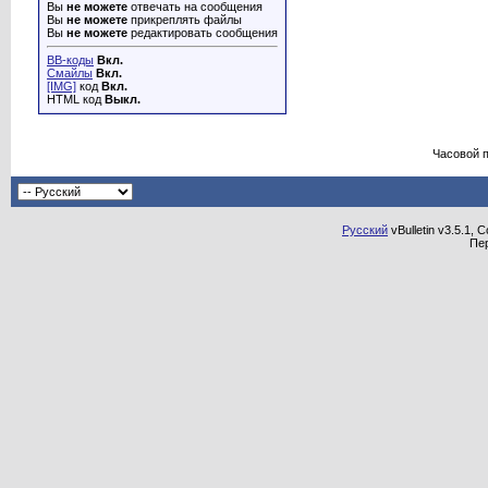
Вы
не можете
отвечать на сообщения
Вы
не можете
прикреплять файлы
Вы
не можете
редактировать сообщения
BB-коды
Вкл.
Смайлы
Вкл.
[IMG]
код
Вкл.
HTML код
Выкл.
Часовой 
Русский
vBulletin v3.5.1, 
Пе