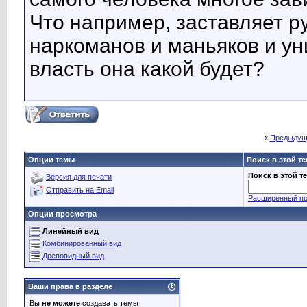
Что например, заставляет р
наркоманов и маньяков и ун
власть она какой будет?
«
Предыдущ
Опции темы
Поиск в этой т
Поиск в этой т
Версия для печати
Отправить на Email
Расширенный по
Опции просмотра
Линейный вид
Комбинированный вид
Древовидный вид
Ваши права в разделе
Вы
не можете
создавать темы