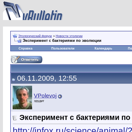
Этологический форум
>
Новости этологии
Эксперимент с бактериями по эволюции
Справка
Пользователи
Календарь
По
06.11.2009, 12:55
VPolevoj
эрудит
Эксперимент с бактериями по
http://infox.ru/science/animal/