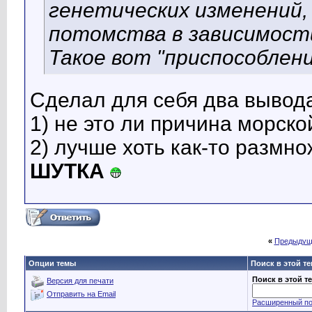
генетических изменений,
потомства в зависимости
Такое вот "приспособлен
Сделал для себя два вывод
1) не это ли причина морско
2) лучше хоть как-то размно
ШУТКА
«
Предыдущ
Опции темы
Поиск в этой т
Поиск в этой т
Версия для печати
Отправить на Email
Расширенный по