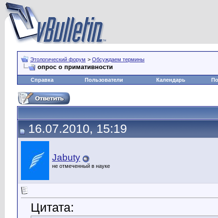
Этологический форум
>
Обсуждаем термины
опрос о примативности
Справка
Пользователи
Календарь
По
16.07.2010, 15:19
Jabuty
не отмеченный в науке
Цитата: