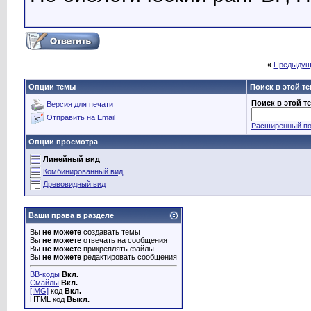
«
Предыдущ
Опции темы
Поиск в этой т
Поиск в этой т
Версия для печати
Отправить на Email
Расширенный по
Опции просмотра
Линейный вид
Комбинированный вид
Древовидный вид
Ваши права в разделе
Вы
не можете
создавать темы
Вы
не можете
отвечать на сообщения
Вы
не можете
прикреплять файлы
Вы
не можете
редактировать сообщения
BB-коды
Вкл.
Смайлы
Вкл.
[IMG]
код
Вкл.
HTML код
Выкл.