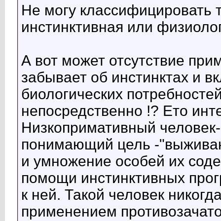
Не могу классифицировать то
инстинктивная или физиоло
А вот может отсутствие прим
забывает об инстинктах и в
биологических потребносте
непосредственно !? Ето инт
Низкопримативный человек-
понимающий цель -"выживан
и умножение особей их соде
помощи инстинктивных прог
к ней. Такой человек никогд
применением противозачаточн