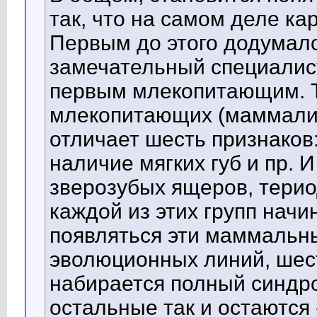
так, что на самом деле ка
Первым до этого додумалс
замечательный специалис
первым млекопитающим. Т
млекопитающих (маммалий
отличает шесть признаков:
наличие мягких губ и пр. И
зверозубых ящеров, терио
каждой из этих групп начи
появляться эти маммальны
эволюционных линий, шест
набирается полный синдр
остальные так и остаютс