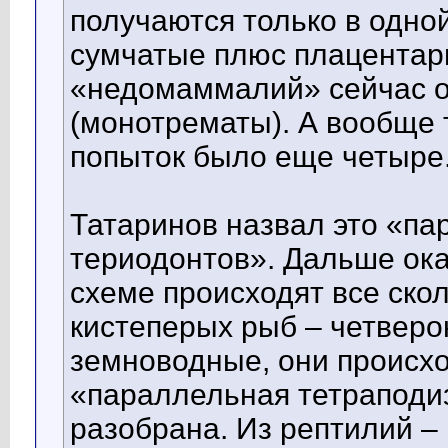
получаются только в одно
сумчатые плюс плацентарн
«недомаммалий» сейчас о
(монотрематы). А вообще 
попыток было еще четыре
Татаринов назвал это «п
териодонтов». Дальше ока
схеме происходят все ско
кистеперых рыб – четверо
земноводные, они происхо
«параллельная тетраподи
разобрана. Из рептилий – 