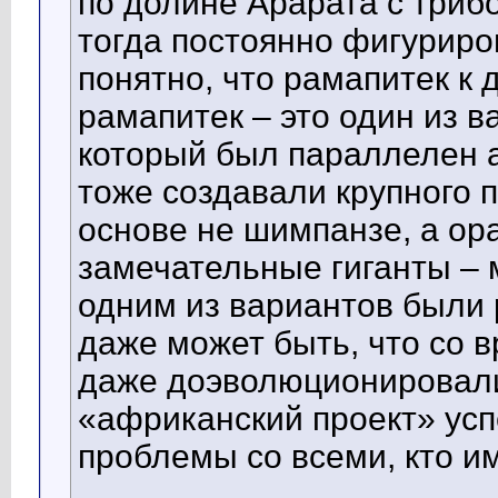
по долине Арарата с триб
тогда постоянно фигуриров
понятно, что рамапитек к 
рамапитек – это один из в
который был параллелен а
тоже создавали крупного 
основе не шимпанзе, а ор
замечательные гиганты – м
одним из вариантов были 
даже может быть, что со 
даже доэволюционировали
«африканский проект» усп
проблемы со всеми, кто и