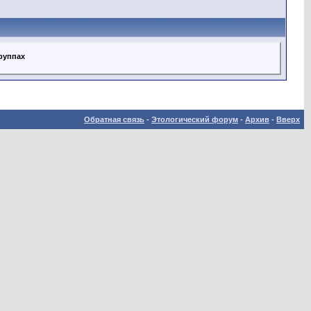
группах
Обратная связь
-
Этологический форум
-
Архив
-
Вверх