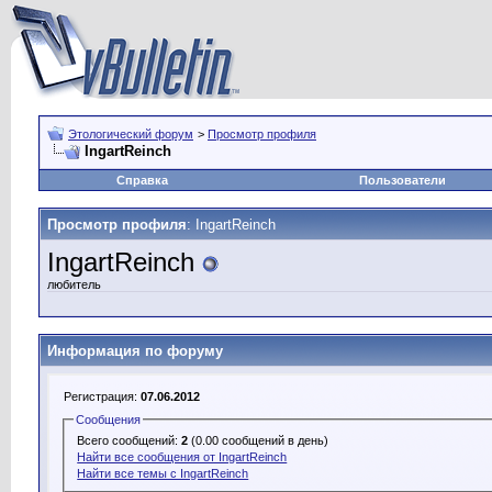
Этологический форум
>
Просмотр профиля
IngartReinch
Справка
Пользователи
Просмотр профиля
: IngartReinch
IngartReinch
любитель
Информация по форуму
Регистрация:
07.06.2012
Сообщения
Всего сообщений:
2
(0.00 сообщений в день)
Найти все сообщения от IngartReinch
Найти все темы с IngartReinch