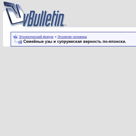
Этологический форум
>
Этология человека
Семейные узы и супружеская верность по-японски.